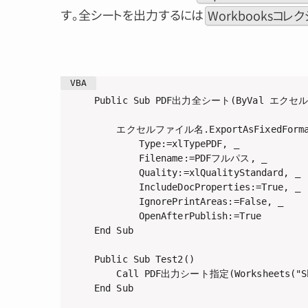
す。全シートを出力するには
Workbooksコレ
Public Sub PDF出力全シート(ByVal エクセルフ
    エクセルファイル名.ExportAsFixedFormat
        Type:=xlTypePDF, _

        Filename:=PDFフルパス, _

        Quality:=xlQualityStandard, _

        IncludeDocProperties:=True, _

        IgnorePrintAreas:=False, _

        OpenAfterPublish:=True

End Sub

Public Sub Test2()

    Call PDF出力シート指定(Worksheets("Shee
End Sub