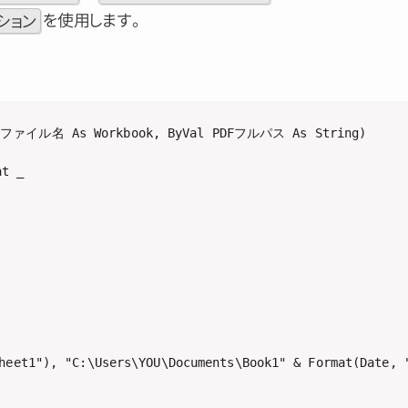
クション
を使用します。
ァイル名 As Workbook, ByVal PDFフルパス As String)

 _

t1"), "C:\Users\YOU\Documents\Book1" & Format(Date, "y