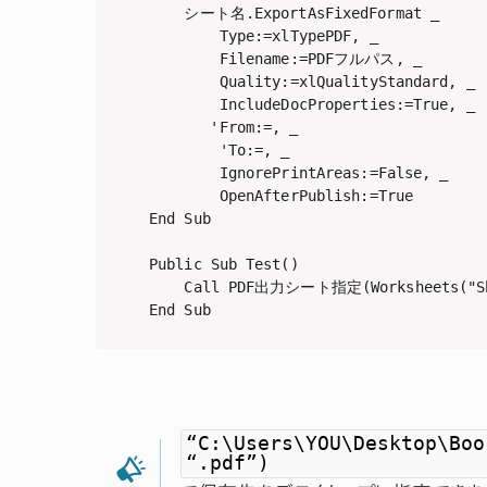
    シート名.ExportAsFixedFormat _

        Type:=xlTypePDF, _

        Filename:=PDFフルパス, _

        Quality:=xlQualityStandard, _

        IncludeDocProperties:=True, _

　　　　'From:=, _                
        'To:=, _                
        IgnorePrintAreas:=False, _

        OpenAfterPublish:=True

End Sub

Public Sub Test()

    Call PDF出力シート指定(Worksheets("Sh
End Sub
“C:\Users\YOU\Desktop\Boo
“.pdf”)