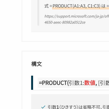
式 =
PRODUCT(A1:A3, C1:C3) は =
https://support.microsoft.com/ja-jp
4650-aeec-80982a0512ce
構文
=PRODUCT(
引数1:
数値
,
[引数
引数
1
（ひきすう）は省略不可、引