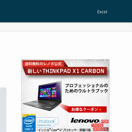
Excel