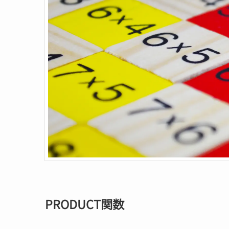
PRODUCT関数