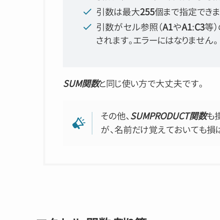
引数は最大
255
個まで指定できま
引数がセル参照（
A1
や
A1
:
C3
等
されます。エラーにはなりません。
SUM関数
と同じ使い方で大丈夫です。
その他、
SUMPRODUCT関数
も
が、名前だけ覚えておいても損