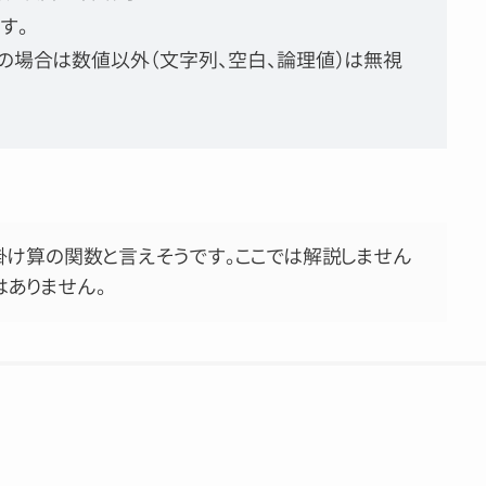
す。
）の場合は数値以外（文字列、空白、論理値）は無視
掛け算の関数と言えそうです。ここでは解説しません
はありません。