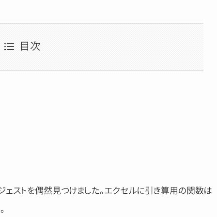
目次
いうサジェストを偶然見つけました。エクセルに引き算用の関数は
。