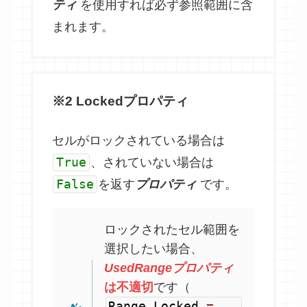
ティ
を使用すれば必ず参照範囲に含
まれます。
※2
Locked
プロパティ
セルがロックされている場合は
True
、されていない場合は
False
を返す
プロパティ
です。
ロックされたセル範囲を
選択したい場合、
UsedRangeプロパティ
は不適切
です（
Range
.
Locked
=