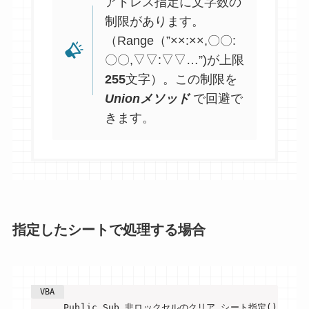
アドレス指定に文字数の
制限があります。
（Range（”××:××,〇〇:
〇〇,▽▽:▽▽…”)が上限
255
文字）。この制限を
Unionメソッド
で回避で
きます。
指定したシートで処理する場合
Public Sub 非ロックセルのクリア_シート指定()
