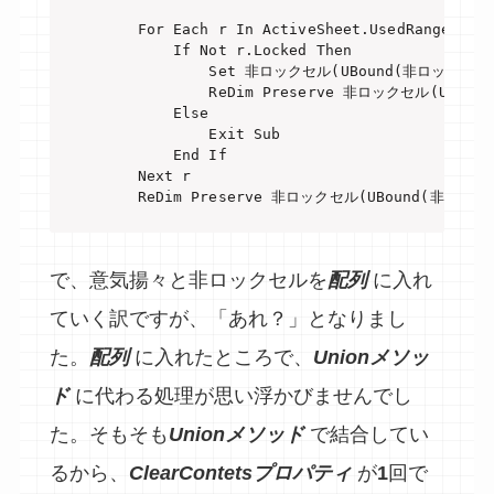
    For Each r In ActiveSheet.UsedRange

        If Not r.Locked Then

            Set 非ロックセル(UBound(非ロックセル))
            ReDim Preserve 非ロックセル(UBoun
        Else

            Exit Sub

        End If

    Next r

    ReDim Preserve 非ロックセル(UBound(非ロック
で、意気揚々と非ロックセルを
配列
に入れ
ていく訳ですが、「あれ？」となりまし
た。
配列
に入れたところで、
Unionメソッ
ド
に代わる処理が思い浮かびませんでし
た。そもそも
Unionメソッド
で結合してい
るから、
ClearContetsプロパティ
が
1
回で