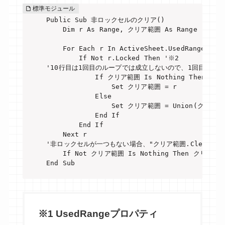
Public Sub 非ロックセルのクリア()

    Dim r As Range, クリア範囲 As Range

    For Each r In ActiveSheet.UsedRange '※1

        If Not r.Locked Then '※2

'10行目は1回目のループでは成立しないので、1回目のルー
            If クリア範囲 Is Nothing Then

                Set クリア範囲 = r

            Else

                Set クリア範囲 = Union(クリア範囲
            End If

        End If

    Next r

'非ロックセルが一つもない場合、"クリア範囲.ClearCont
    If Not クリア範囲 Is Nothing Then クリア範囲.C
End Sub
※1
UsedRange
プロパティ