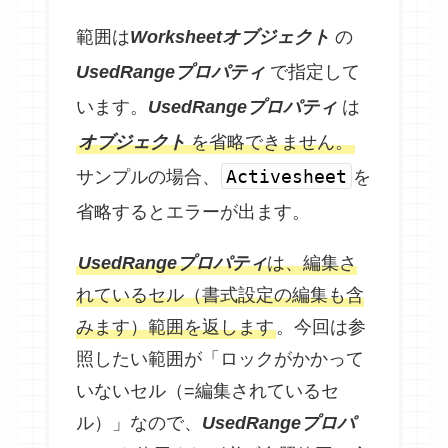
範囲は
Worksheetオブジェクト
の
UsedRangeプロパティ
で指定して
います。
UsedRangeプロパティ
は
オブジェクト
を省略できません。
Activesheet
サンプルの場合、
を
省略するとエラーが出ます。
UsedRangeプロパティ
は、編集さ
れているセル（書式設定の編集も含
みます）範囲を返します
。今回は参
照したい範囲が「ロックがかかって
いないセル（=編集されているセ
ル）」なので、
UsedRangeプロパ