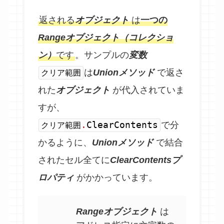
返される
オブジェクト
は
一つの
Rangeオブジェクト（コレクショ
ン）
です
。サンプルの
変数
は
Unionメソッド
で返さ
クリア範囲
れた
オブジェクト
が代入されていま
すが、
.
ClearContents
で分
クリア範囲
かるように、
Unionメソッド
で結合
されたセル全てに
ClearContentsプ
ロパティ
がかかっています。
Rangeオブジェクト
は