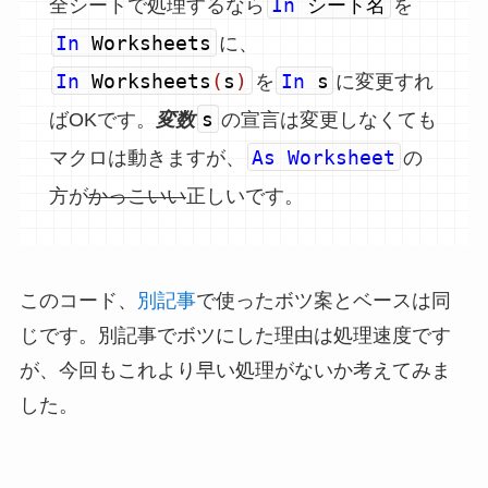
In
シート名
全シートで処理するなら
を
In
Worksheets
に、
In
Worksheets
(
s
)
In
s
を
に変更すれ
s
ばOKです。
変数
の宣言は変更しなくても
As Worksheet
マクロは動きますが、
の
方が
かっこいい
正しいです。
このコード、
別記事
で使ったボツ案とベースは同
じです。別記事でボツにした理由は処理速度です
が、今回もこれより早い処理がないか考えてみま
した。